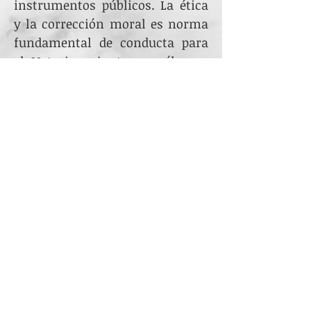
instrumentos públicos. La ética
y la corrección moral es norma
fundamental de conducta para
el Notario y junto con él para
todos sus colaboradores. El
estudio del Derecho y la
actualización constante en el
desarrollo de las leyes y
reglamentos garantizan un
elevado nivel de eficiencia en los
actos notariales. Aquí
podrá encontrar al propio
Notario en forma constante,
quien estará dispuesto a
atenderlo personalmente
cuando Ud. lo solicite.